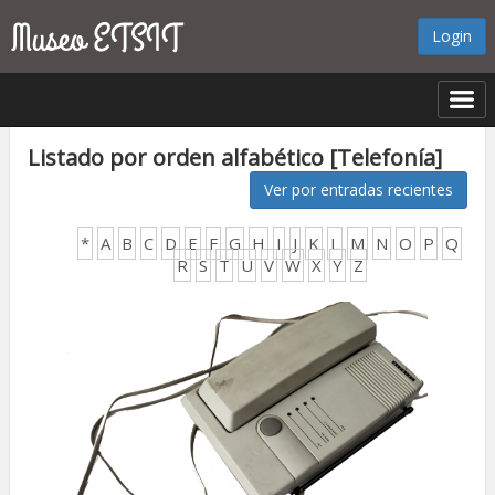
Login
Listado por orden alfabético [Telefonía]
Ver por entradas recientes
*
A
B
C
D
E
F
G
H
I
J
K
L
M
N
O
P
Q
R
S
T
U
V
W
X
Y
Z