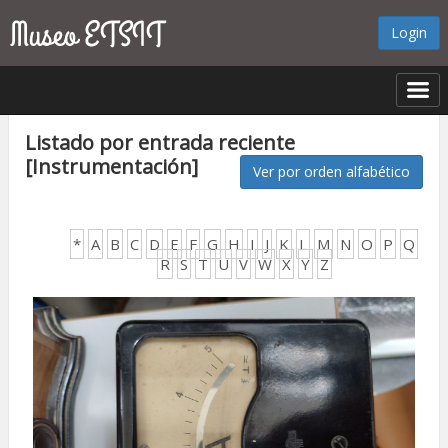
Login
Listado por entrada reciente
[Instrumentación]
Ver por orden alfabético
*
A
B
C
D
E
F
G
H
I
J
K
L
M
N
O
P
Q
R
S
T
U
V
W
X
Y
Z