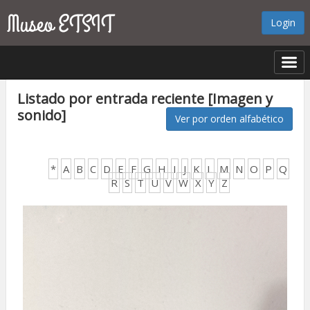
Login
Listado por entrada reciente [Imagen y
sonido]
Ver por orden alfabético
*
A
B
C
D
E
F
G
H
I
J
K
L
M
N
O
P
Q
R
S
T
U
V
W
X
Y
Z