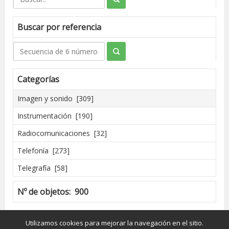
Buscar por referencia
Categorías
Imagen y sonido [309]
Instrumentación [190]
Radiocomunicaciones [32]
Telefonía [273]
Telegrafía [58]
Nº de objetos: 900
Creado por José Madrid [2016]
Utilizamos cookies para mejorar la navegación en el sitio.
Dpto. de Conservación y Restauración de Bienes Culturales - UPV