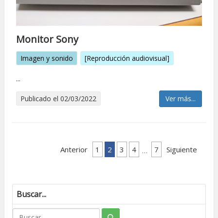
Monitor Sony
Imagen y sonido
[Reproducción audiovisual]
...
Publicado el 02/03/2022
Ver más...
Anterior
1
2
3
4
7
Siguiente
…
Buscar...