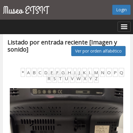
Login
Listado por entrada reciente [Imagen y
sonido]
Ver por orden alfabético
*
A
B
C
D
E
F
G
H
I
J
K
L
M
N
O
P
Q
R
S
T
U
V
W
X
Y
Z