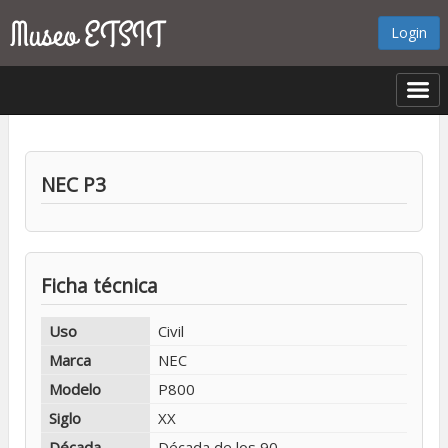
Login
NEC P3
Ficha técnica
Uso
Civil
Marca
NEC
Modelo
P800
Siglo
XX
Década
Década de los 90