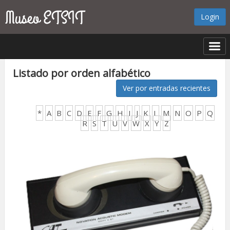
Login
Listado por orden alfabético
Ver por entradas recientes
*
A
B
C
D
E
F
G
H
I
J
K
L
M
N
O
P
Q
R
S
T
U
V
W
X
Y
Z