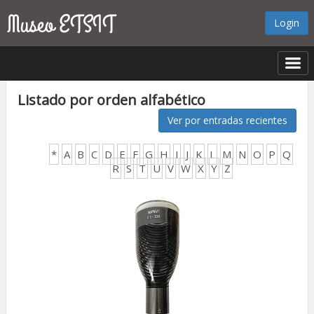
Login
Listado por orden alfabético
Ver por entradas recientes
*
A
B
C
D
E
F
G
H
I
J
K
L
M
N
O
P
Q
R
S
T
U
V
W
X
Y
Z