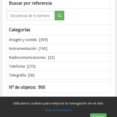
Buscar por referencia
Categorías
Imagen y sonido [309]
Instrumentación [190]
Radiocomunicaciones [32]
Telefonía [273]
Telegrafía [58]
Nº de objetos: 900
Creado por José Madrid [2016]
Utilizamos cookies para mejorar la navegación en el sitio.
Dpto. de Conservación y Restauración de Bienes Culturales - UPV
Más información
Aceptar