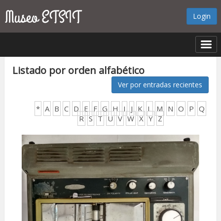
Login
Listado por orden alfabético
Ver por entradas recientes
*
A
B
C
D
E
F
G
H
I
J
K
L
M
N
O
P
Q
R
S
T
U
V
W
X
Y
Z