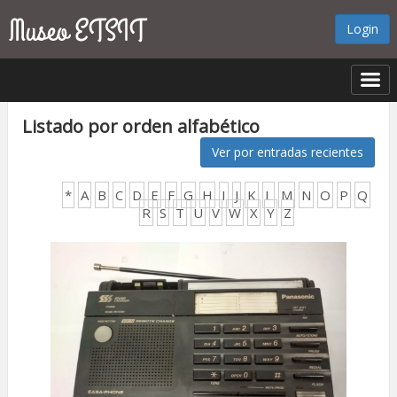
Login
Listado por orden alfabético
Ver por entradas recientes
*
A
B
C
D
E
F
G
H
I
J
K
L
M
N
O
P
Q
R
S
T
U
V
W
X
Y
Z