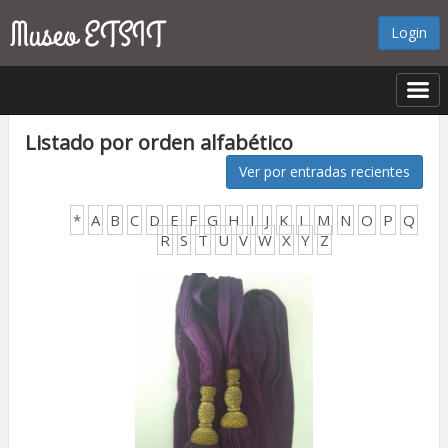
Login
Listado por orden alfabético
Ver por entradas recientes
*
A
B
C
D
E
F
G
H
I
J
K
L
M
N
O
P
Q
R
S
T
U
V
W
X
Y
Z