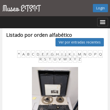
Login
Listado por orden alfabético
Ver por entradas recientes
*
A
B
C
D
E
F
G
H
I
J
K
L
M
N
O
P
Q
R
S
T
U
V
W
X
Y
Z