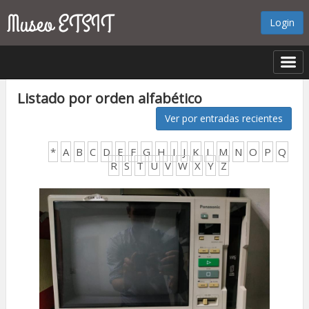
Login
Listado por orden alfabético
Ver por entradas recientes
*
A
B
C
D
E
F
G
H
I
J
K
L
M
N
O
P
Q
R
S
T
U
V
W
X
Y
Z