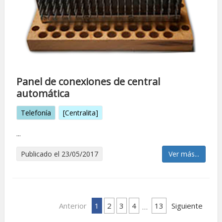
Panel de conexiones de central
automática
Telefonía
[Centralita]
...
Publicado el 23/05/2017
Ver más...
Anterior
1
2
3
4
13
Siguiente
…