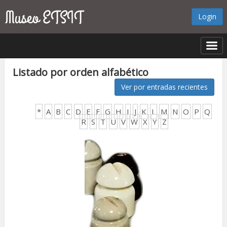
Login
Listado por orden alfabético
Ver por entradas recientes
*
A
B
C
D
E
F
G
H
I
J
K
L
M
N
O
P
Q
R
S
T
U
V
W
X
Y
Z