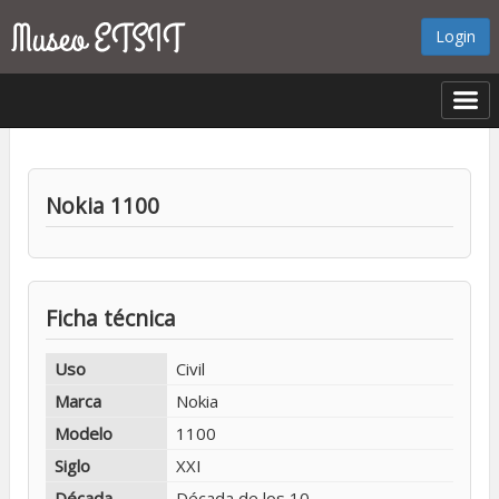
Login
Nokia 1100
Ficha técnica
Uso
Civil
Marca
Nokia
Modelo
1100
Siglo
XXI
Década
Década de los 10