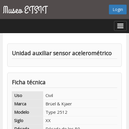
Login
Unidad auxiliar sensor acelerométrico
Ficha técnica
Uso
Civil
Marca
Brüel & Kjaer
Modelo
Type 2512
Siglo
XX
Década
Década de los 80