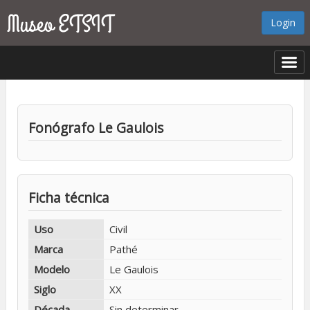
Login
Fonógrafo Le Gaulois
Ficha técnica
Uso
Civil
Marca
Pathé
Modelo
Le Gaulois
Siglo
XX
Década
Sin determinar