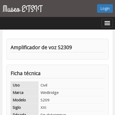
Login
Amplificador de voz S2309
❮
❯
Ficha técnica
Uso
Civil
Marca
WinBridge
Modelo
S209
Siglo
XXI
Década
Sin determinar