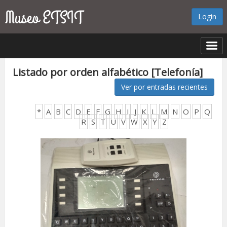
Login
Listado por orden alfabético [Telefonía]
Ver por entradas recientes
*
A
B
C
D
E
F
G
H
I
J
K
L
M
N
O
P
Q
R
S
T
U
V
W
X
Y
Z