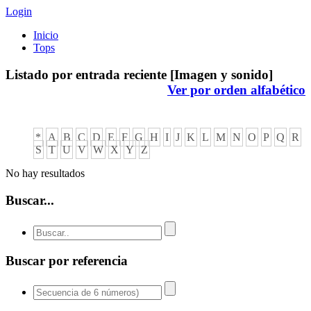
Login
Inicio
Tops
Listado por entrada reciente [Imagen y sonido]
Ver por orden alfabético
*
A
B
C
D
E
F
G
H
I
J
K
L
M
N
O
P
Q
R
S
T
U
V
W
X
Y
Z
No hay resultados
Buscar...
Buscar por referencia