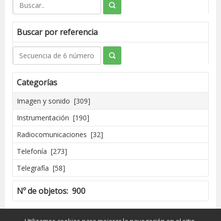
Buscar por referencia
Categorías
Imagen y sonido [309]
Instrumentación [190]
Radiocomunicaciones [32]
Telefonía [273]
Telegrafía [58]
Nº de objetos: 900
Creado por José Madrid [2016]