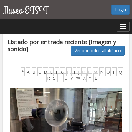
Login
Listado por entrada reciente [Imagen y
sonido]
Ver por orden alfabético
*
A
B
C
D
E
F
G
H
I
J
K
L
M
N
O
P
Q
R
S
T
U
V
W
X
Y
Z