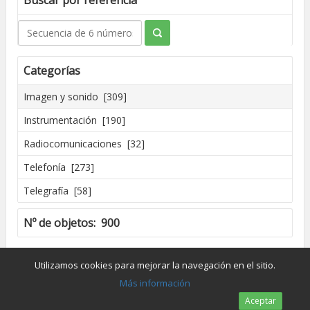
Buscar por referencia
Categorías
Imagen y sonido [309]
Instrumentación [190]
Radiocomunicaciones [32]
Telefonía [273]
Telegrafía [58]
Nº de objetos: 900
Creado por José Madrid [2016]
Utilizamos cookies para mejorar la navegación en el sitio.
Dpto. de Conservación y Restauración de Bienes Culturales - UPV
Más información
Aceptar