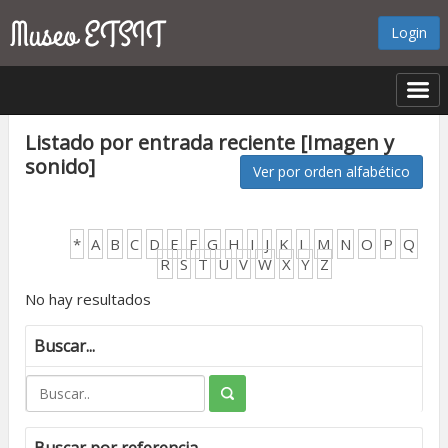
Login
Listado por entrada reciente [Imagen y
sonido]
Ver por orden alfabético
*
A
B
C
D
E
F
G
H
I
J
K
L
M
N
O
P
Q
R
S
T
U
V
W
X
Y
Z
No hay resultados
Buscar...