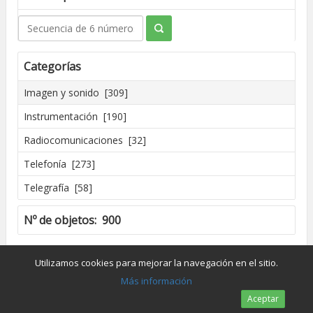
Categorías
Imagen y sonido [309]
Instrumentación [190]
Radiocomunicaciones [32]
Telefonía [273]
Telegrafía [58]
Nº de objetos: 900
Creado por José Madrid [2016]
Utilizamos cookies para mejorar la navegación en el sitio.
Dpto. de Conservación y Restauración de Bienes Culturales - UPV
Más información
Aceptar