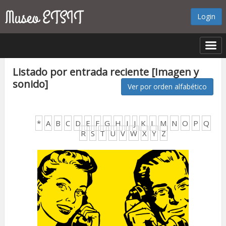
Login
Listado por entrada reciente [Imagen y
sonido]
Ver por orden alfabético
*
A
B
C
D
E
F
G
H
I
J
K
L
M
N
O
P
Q
R
S
T
U
V
W
X
Y
Z