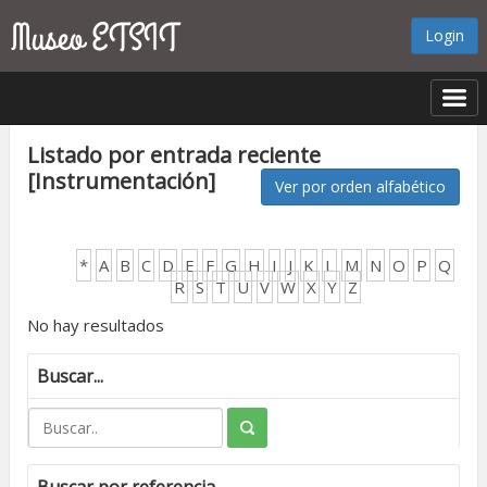
Login
Listado por entrada reciente
[Instrumentación]
Ver por orden alfabético
*
A
B
C
D
E
F
G
H
I
J
K
L
M
N
O
P
Q
R
S
T
U
V
W
X
Y
Z
No hay resultados
Buscar...