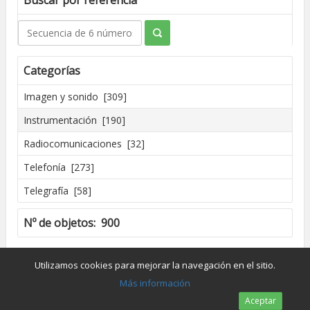
Buscar por referencia
Categorías
Imagen y sonido [309]
Instrumentación [190]
Radiocomunicaciones [32]
Telefonía [273]
Telegrafía [58]
Nº de objetos: 900
Creado por José Madrid [2016]
Utilizamos cookies para mejorar la navegación en el sitio.
Dpto. de Conservación y Restauración de Bienes Culturales - UPV
Más información
Aceptar