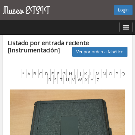
Login
Listado por entrada reciente
[Instrumentación]
Ver por orden alfabético
*
A
B
C
D
E
F
G
H
I
J
K
L
M
N
O
P
Q
R
S
T
U
V
W
X
Y
Z