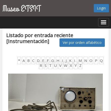
Login
Listado por entrada reciente
[Instrumentación]
Ver por orden alfabético
*
A
B
C
D
E
F
G
H
I
J
K
L
M
N
O
P
Q
R
S
T
U
V
W
X
Y
Z