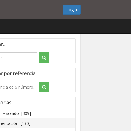
Login
...
r por referencia
orías
 y sonido [309]
mentación [190]