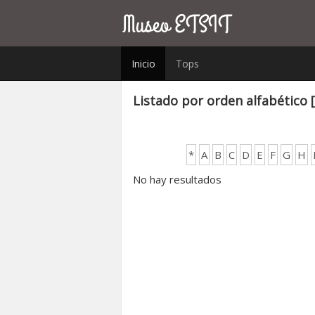
Inicio
Tops
Listado por orden alfabético 
*
A
B
C
D
E
F
G
H
No hay resultados