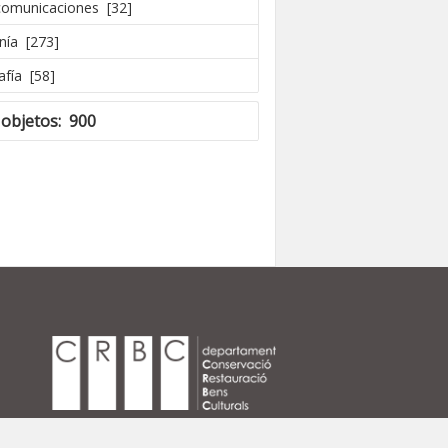
comunicaciones [32]
nía [273]
afía [58]
 objetos: 900