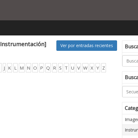
[Instrumentación]
Ver por entradas recientes
Buscar
I
J
K
L
M
N
O
P
Q
R
S
T
U
V
W
X
Y
Z
Busca
Categ
Imagen
Instru