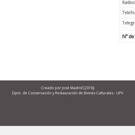
Radio
Telefo
Telegr
Nº de
Creado por José Madrid [2016]
Dpto. de Conservación y Restauración de Bienes Culturales - UPV