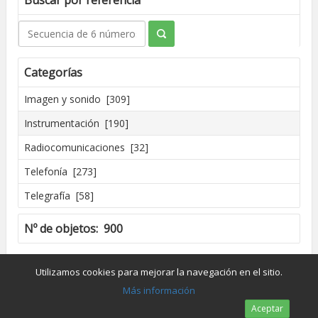
Buscar por referencia
Categorías
Imagen y sonido [309]
Instrumentación [190]
Radiocomunicaciones [32]
Telefonía [273]
Telegrafía [58]
Nº de objetos: 900
Creado por José Madrid [2016]
Utilizamos cookies para mejorar la navegación en el sitio.
Dpto. de Conservación y Restauración de Bienes Culturales - UPV
Más información
Aceptar