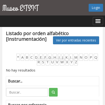
Login
Listado por orden alfabético
[Instrumentación]
Ver por entradas recientes
*
A
B
C
D
E
F
G
H
I
J
K
L
M
N
O
P
Q
R
S
T
U
V
W
X
Y
Z
No hay resultados
Buscar...