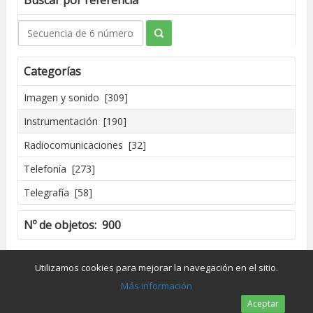
Buscar por referencia
Categorías
Imagen y sonido [309]
Instrumentación [190]
Radiocomunicaciones [32]
Telefonía [273]
Telegrafía [58]
Nº de objetos: 900
Creado por José Madrid [2016]
Utilizamos cookies para mejorar la navegación en el sitio.
Dpto. de Conservación y Restauración de Bienes Culturales - UPV
Más información
Aceptar