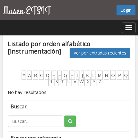
Login
Listado por orden alfabético
[Instrumentación]
Ver por entradas recientes
*
A
B
C
D
E
F
G
H
I
J
K
L
M
N
O
P
Q
R
S
T
U
V
W
X
Y
Z
No hay resultados
Buscar...