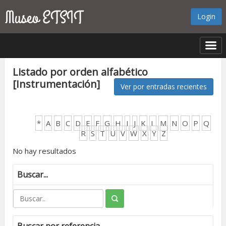
Login
Listado por orden alfabético
[Instrumentación]
Ver por entradas recientes
*
A
B
C
D
E
F
G
H
I
J
K
L
M
N
O
P
Q
R
S
T
U
V
W
X
Y
Z
No hay resultados
Buscar...