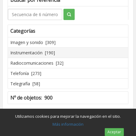
Buscar por referencia
Categorías
Imagen y sonido [309]
Instrumentación [190]
Radiocomunicaciones [32]
Telefonía [273]
Telegrafía [58]
Nº de objetos: 900
Creado por José Madrid [2016]
Utilizamos cookies para mejorar la navegación en el sitio.
Dpto. de Conservación y Restauración de Bienes Culturales - UPV
Más información
Aceptar