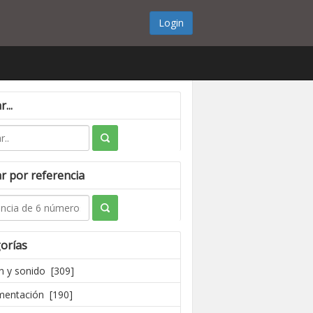
Login
...
r por referencia
orías
 y sonido [309]
mentación [190]