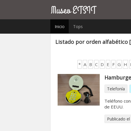
Inicio
Tops
Listado por orden alfabético 
*
A
B
C
D
E
F
G
H
Hamburge
Telefonía
Teléfono con
de EEUU.
Publicado el