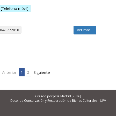
[Teléfono móvil]
 04/06/2018
Ver más...
Anterior
1
2
Siguiente
Creado por José Madrid [2016]
Dpto. de Conservación y Restauración de Bienes Culturales - UPV