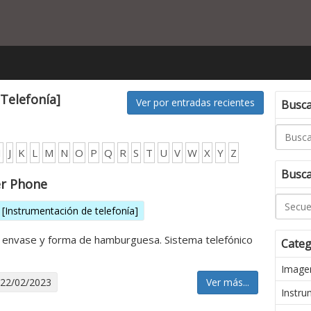
[Telefonía]
Ver por entradas recientes
Buscar
I
J
K
L
M
N
O
P
Q
R
S
T
U
V
W
X
Y
Z
Busca
r Phone
[Instrumentación de telefonía]
 envase y forma de hamburguesa. Sistema telefónico
Categ
Imagen
 22/02/2023
Ver más...
Instru