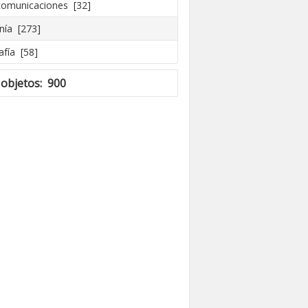
comunicaciones [32]
nía [273]
afía [58]
 objetos: 900