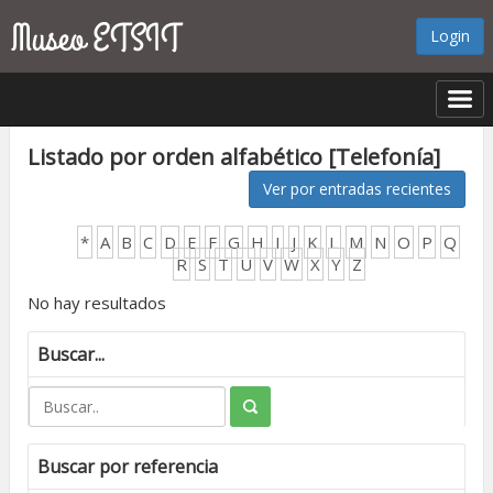
Login
Listado por orden alfabético [Telefonía]
Ver por entradas recientes
*
A
B
C
D
E
F
G
H
I
J
K
L
M
N
O
P
Q
R
S
T
U
V
W
X
Y
Z
No hay resultados
Buscar...
Buscar por referencia