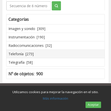
Categorías
Imagen y sonido [309]
Instrumentación [190]
Radiocomunicaciones [32]
Telefonía [273]
Telegrafía [58]
Nº de objetos: 900
Creado por José Madrid [2016]
Dpto. de Conservación y Restauración de Bienes Culturales - UPV
Utilizamos cookies para mejorar la navegación en el sitio.
Más información
Aceptar