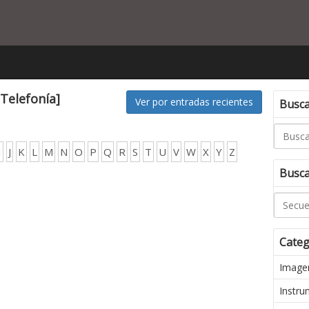
[Telefonía]
Ver por entradas recientes
Buscar
I
J
K
L
M
N
O
P
Q
R
S
T
U
V
W
X
Y
Z
Busca
Categ
Imagen
Instru