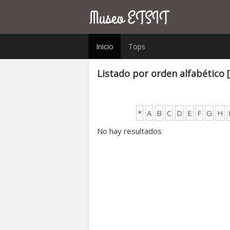
Inicio
Tops
Listado por orden alfabético 
*
A
B
C
D
E
F
G
H
No hay resultados