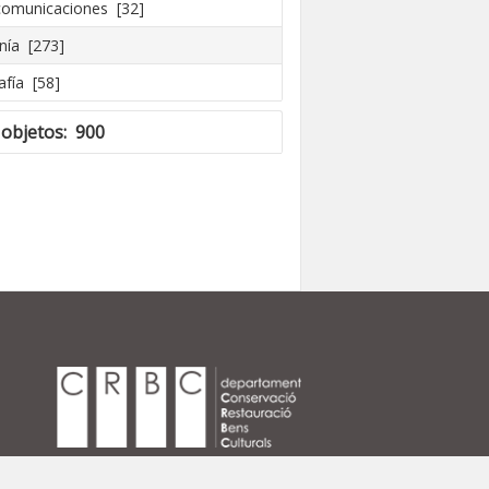
comunicaciones [32]
nía [273]
afía [58]
 objetos: 900