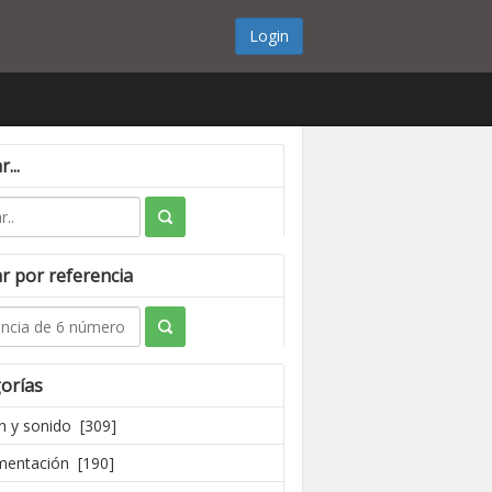
Login
...
r por referencia
orías
 y sonido [309]
mentación [190]