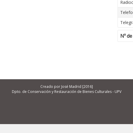
Radio
Telefo
Telegr
Nº de
Creado por José Madrid [2016]
Dpto. de Conservación y Restauración de Bienes Culturales - UPV