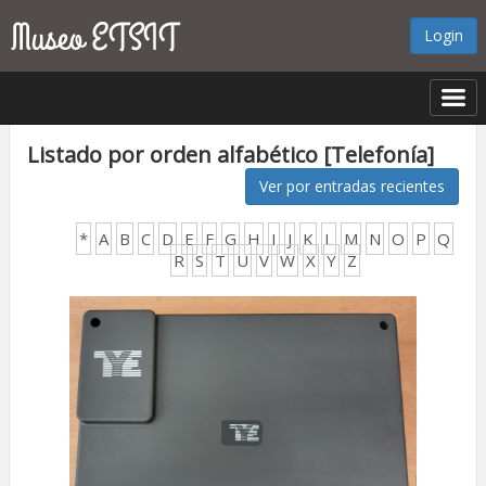
Login
Listado por orden alfabético [Telefonía]
Ver por entradas recientes
*
A
B
C
D
E
F
G
H
I
J
K
L
M
N
O
P
Q
R
S
T
U
V
W
X
Y
Z