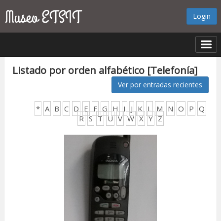
Login
Listado por orden alfabético [Telefonía]
Ver por entradas recientes
*
A
B
C
D
E
F
G
H
I
J
K
L
M
N
O
P
Q
R
S
T
U
V
W
X
Y
Z