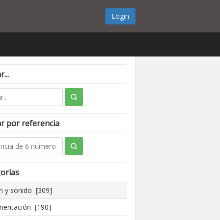
Login
...
r por referencia
orías
 y sonido [309]
mentación [190]