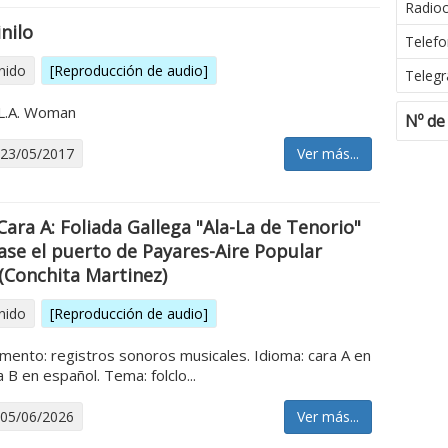
Radio
nilo
Telefo
nido
[Reproducción de audio]
Telegr
L.A. Woman
Nº de
 23/05/2017
Ver más...
 Cara A: Foliada Gallega "Ala-La de Tenorio"
Pase el puerto de Payares-Aire Popular
(Conchita Martinez)
nido
[Reproducción de audio]
mento: registros sonoros musicales. Idioma: cara A en
 B en español. Tema: folclo...
 05/06/2026
Ver más...