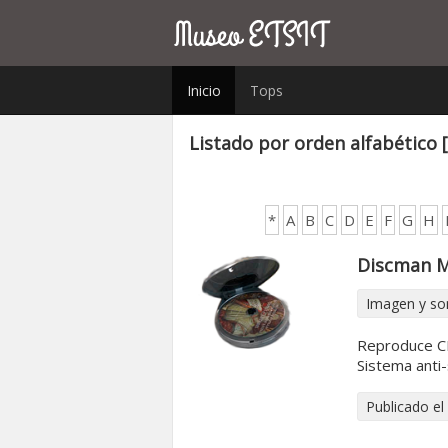
Inicio
Tops
Listado por orden alfabético 
*
A
B
C
D
E
F
G
H
Discman M
Imagen y so
Reproduce C
Sistema anti-
Publicado el