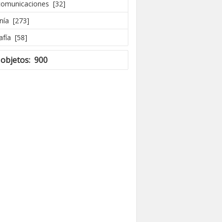
comunicaciones [32]
nía [273]
afía [58]
 objetos: 900