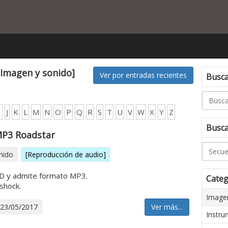
[Imagen y sonido]
Ver por entradas recientes
Buscar
I
J
K
L
M
N
O
P
Q
R
S
T
U
V
W
X
Y
Z
Busca
P3 Roadstar
nido
[Reproducción de audio]
D y admite formato MP3.
Categ
shock.
Imagen
 23/05/2017
Ver más...
Instru