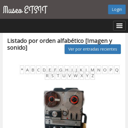
Login
Listado por orden alfabético [Imagen y
sonido]
Ver por entradas recientes
*
A
B
C
D
E
F
G
H
I
J
K
L
M
N
O
P
Q
R
S
T
U
V
W
X
Y
Z