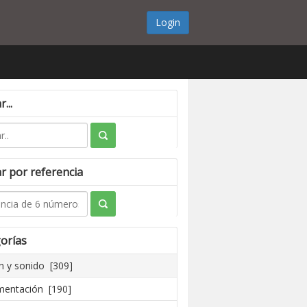
Login
...
r por referencia
orías
 y sonido [309]
mentación [190]