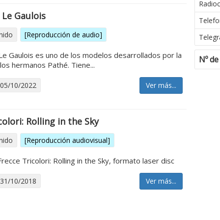
Radio
 Le Gaulois
Telefo
nido
[Reproducción de audio]
Telegr
Le Gaulois es uno de los modelos desarrollados por la
Nº de
los hermanos Pathé. Tiene...
 05/10/2022
Ver más...
olori: Rolling in the Sky
nido
[Reproducción audiovisual]
ecce Tricolori: Rolling in the Sky, formato laser disc
 31/10/2018
Ver más...