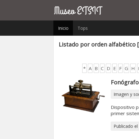
Inicio
Tops
Listado por orden alfabético 
*
A
B
C
D
E
F
G
H
Fonógrafo
Imagen y so
Dispositivo p
primer siste
Publicado el