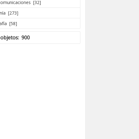
comunicaciones [32]
nía [273]
afía [58]
 objetos: 900