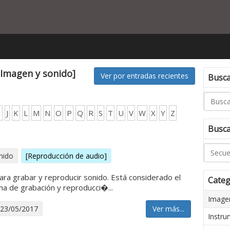
[Imagen y sonido]
Ver por entradas recientes
Buscar
I
J
K
L
M
N
O
P
Q
R
S
T
U
V
W
X
Y
Z
Busca
nido
[Reproducción de audio]
ara grabar y reproducir sonido. Está considerado el
Categ
ma de grabación y reproducci�...
Imagen
 23/05/2017
Ver más...
Instru