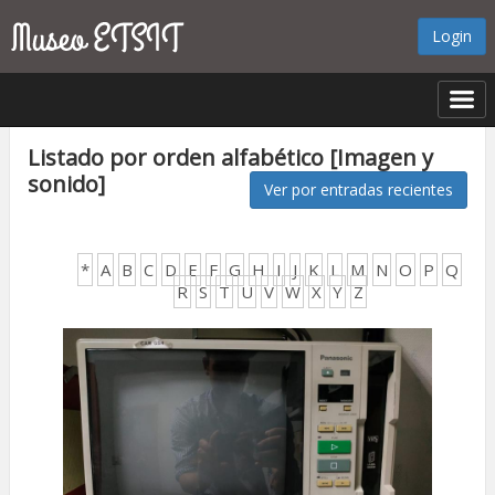
Login
Listado por orden alfabético [Imagen y
sonido]
Ver por entradas recientes
*
A
B
C
D
E
F
G
H
I
J
K
L
M
N
O
P
Q
R
S
T
U
V
W
X
Y
Z