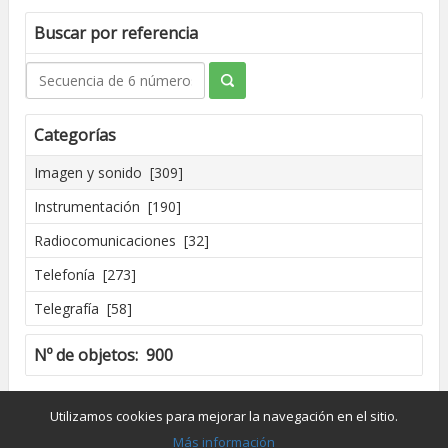
Buscar por referencia
Categorías
Imagen y sonido [309]
Instrumentación [190]
Radiocomunicaciones [32]
Telefonía [273]
Telegrafía [58]
Nº de objetos: 900
Creado por José Madrid [2016]
Utilizamos cookies para mejorar la navegación en el sitio.
Dpto. de Conservación y Restauración de Bienes Culturales - UPV
Más información