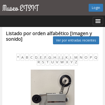
Login
Listado por orden alfabético [Imagen y
sonido]
Ver por entradas recientes
*
A
B
C
D
E
F
G
H
I
J
K
L
M
N
O
P
Q
R
S
T
U
V
W
X
Y
Z