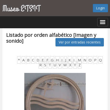
Login
Listado por orden alfabético [Imagen y
sonido]
Ver por entradas recientes
*
A
B
C
D
E
F
G
H
I
J
K
L
M
N
O
P
Q
R
S
T
U
V
W
X
Y
Z