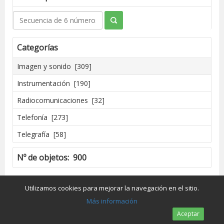
Categorías
Imagen y sonido [309]
Instrumentación [190]
Radiocomunicaciones [32]
Telefonía [273]
Telegrafía [58]
Nº de objetos: 900
Creado por José Madrid [2016]
Utilizamos cookies para mejorar la navegación en el sitio.
Dpto. de Conservación y Restauración de Bienes Culturales - UPV
Más información
Aceptar