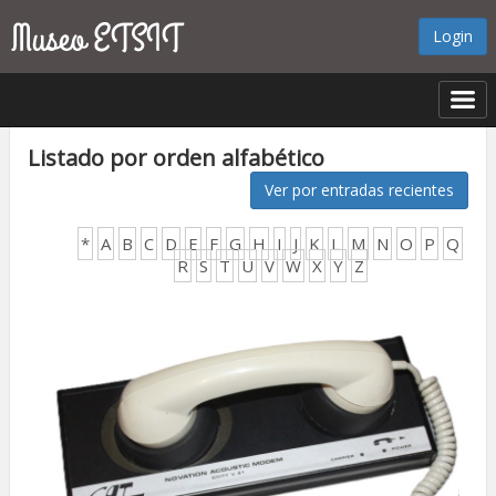
Login
Listado por orden alfabético
Ver por entradas recientes
*
A
B
C
D
E
F
G
H
I
J
K
L
M
N
O
P
Q
R
S
T
U
V
W
X
Y
Z