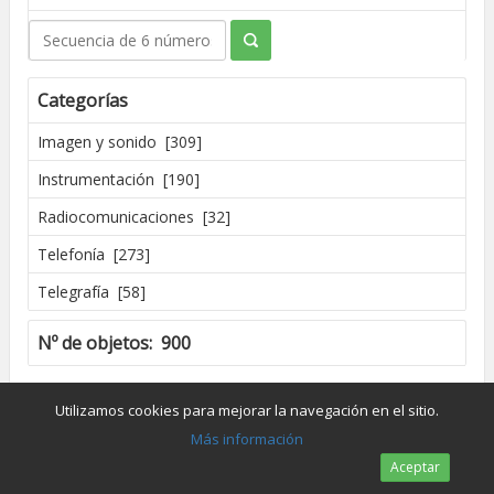
Categorías
Imagen y sonido [309]
Instrumentación [190]
Radiocomunicaciones [32]
Telefonía [273]
Telegrafía [58]
Nº de objetos: 900
Creado por José Madrid [2016]
Utilizamos cookies para mejorar la navegación en el sitio.
Dpto. de Conservación y Restauración de Bienes Culturales - UPV
Más información
Aceptar