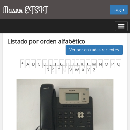
Login
Listado por orden alfabético
Ver por entradas recientes
*
A
B
C
D
E
F
G
H
I
J
K
L
M
N
O
P
Q
R
S
T
U
V
W
X
Y
Z