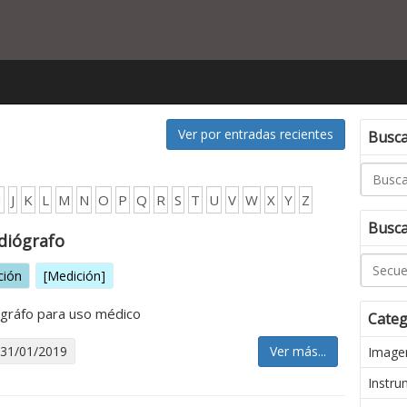
Ver por entradas recientes
Buscar
I
J
K
L
M
N
O
P
Q
R
S
T
U
V
W
X
Y
Z
Busca
diógrafo
ción
[Medición]
ográfo para uso médico
Categ
 31/01/2019
Ver más...
Imagen
Instru