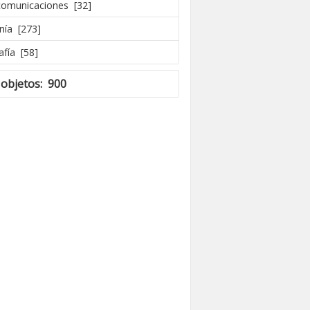
comunicaciones [32]
nía [273]
afía [58]
 objetos: 900