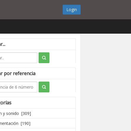
Login
...
r por referencia
orías
 y sonido [309]
mentación [190]