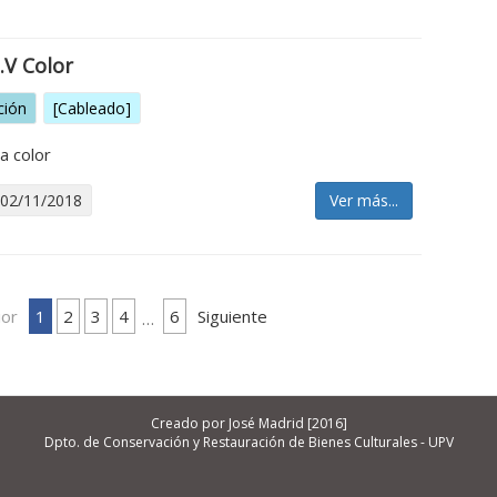
.V Color
ción
[Cableado]
a color
 02/11/2018
Ver más...
ior
1
2
3
4
6
Siguiente
…
Creado por José Madrid [2016]
Dpto. de Conservación y Restauración de Bienes Culturales - UPV