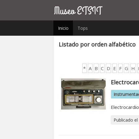
Inicio
Tops
Listado por orden alfabético
*
A
B
C
D
E
F
G
H
Electrocar
Instrumenta
Electrocardi
Publicado el