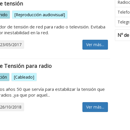
Radio
e tensión
Telefo
nido
[Reproducción audiovisual]
Telegr
or de tensión de red para radio o televisión. Evitaba
 inestabilidad en la red.
Nº de
 23/05/2017
Ver más...
e Tensión para radio
ción
[Cableado]
os años 50 que servía para estabilizar la tensión que
radios ,ya que por aquel...
 26/10/2018
Ver más...