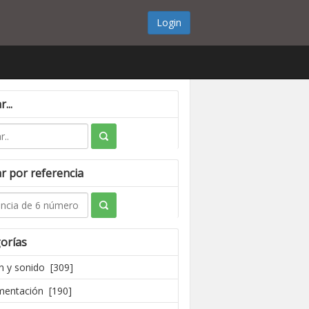
Login
...
r por referencia
orías
 y sonido [309]
mentación [190]