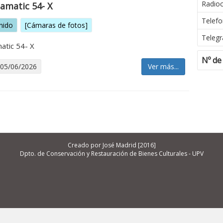
Radio
amatic 54- X
Telefo
nido
[Cámaras de fotos]
Telegr
atic 54- X
Nº de
 05/06/2026
Ver más...
Creado por José Madrid [2016]
Dpto. de Conservación y Restauración de Bienes Culturales - UPV