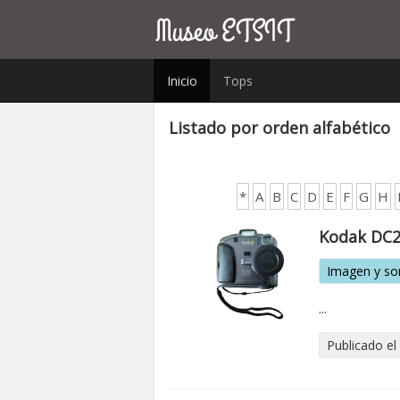
Inicio
Tops
Listado por orden alfabético
*
A
B
C
D
E
F
G
H
Kodak DC
Imagen y so
...
Publicado el