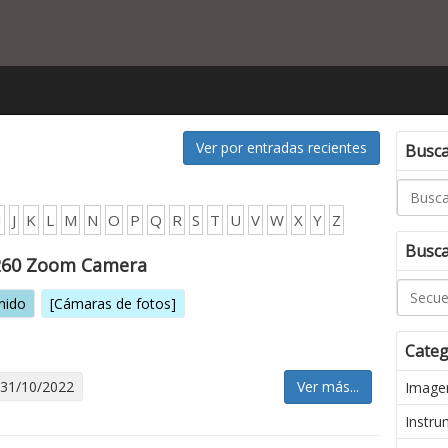
Ver por entradas recientes
Buscar
I
J
K
L
M
N
O
P
Q
R
S
T
U
V
W
X
Y
Z
Busca
260 Zoom Camera
nido
[Cámaras de fotos]
Categ
 31/10/2022
Ver más...
Imagen
Instru