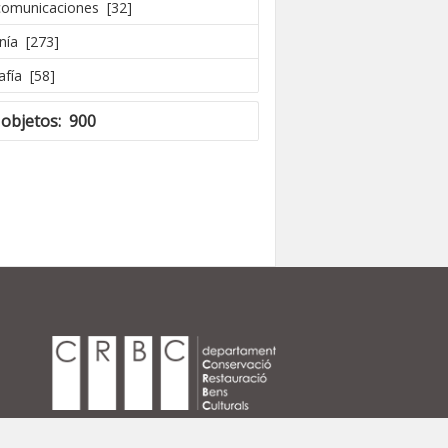
comunicaciones [32]
nía [273]
afía [58]
 objetos: 900