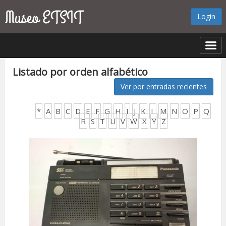
Login
Listado por orden alfabético
Ver por entradas recientes
*
A
B
C
D
E
F
G
H
I
J
K
L
M
N
O
P
Q
R
S
T
U
V
W
X
Y
Z