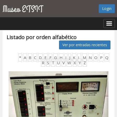
Login
Listado por orden alfabético
Ver por entradas recientes
*
A
B
C
D
E
F
G
H
I
J
K
L
M
N
O
P
Q
R
S
T
U
V
W
X
Y
Z