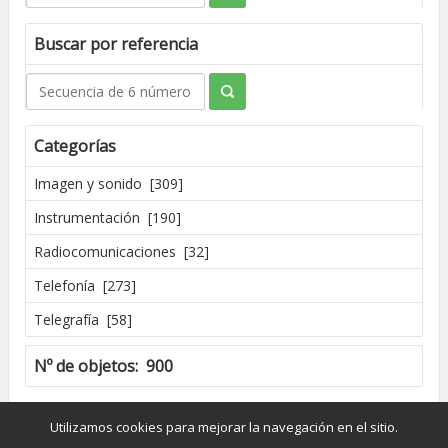
Buscar por referencia
Categorías
Imagen y sonido [309]
Instrumentación [190]
Radiocomunicaciones [32]
Telefonía [273]
Telegrafía [58]
Nº de objetos: 900
Creado por José Madrid [2016]
Utilizamos cookies para mejorar la navegación en el sitio.
Dpto. de Conservación y Restauración de Bienes Culturales - UPV