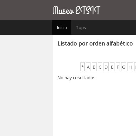
Inicio
Tops
Listado por orden alfabético
*
A
B
C
D
E
F
G
H
No hay resultados