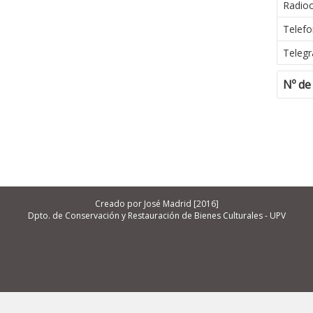
Radio
Telefo
Telegr
Nº de
Creado por José Madrid [2016]
Dpto. de Conservación y Restauración de Bienes Culturales - UPV