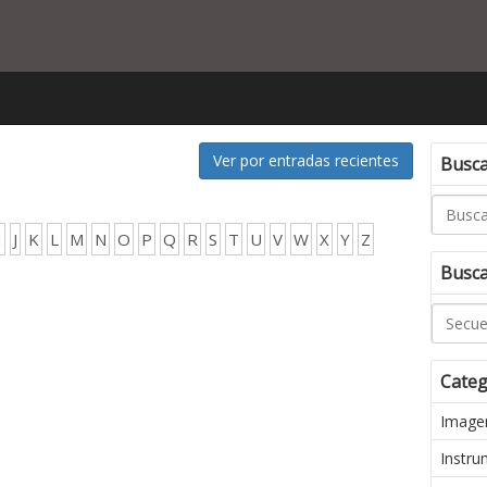
Ver por entradas recientes
Buscar
I
J
K
L
M
N
O
P
Q
R
S
T
U
V
W
X
Y
Z
Busca
Categ
Imagen
Instru