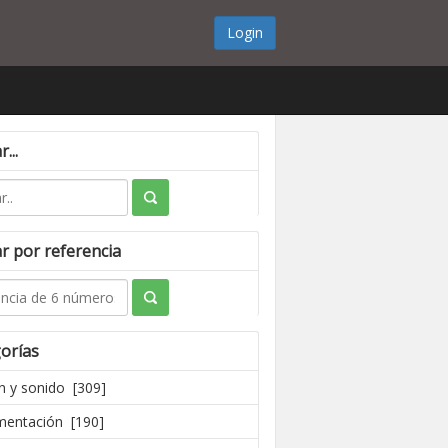
Login
...
r por referencia
orías
 y sonido [309]
mentación [190]