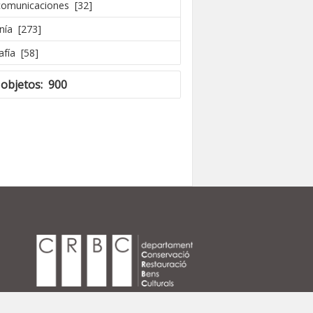
comunicaciones [32]
nía [273]
afía [58]
 objetos: 900