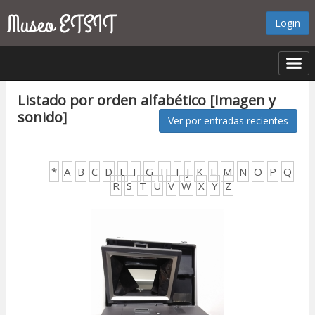
Login
Listado por orden alfabético [Imagen y
sonido]
Ver por entradas recientes
*
A
B
C
D
E
F
G
H
I
J
K
L
M
N
O
P
Q
R
S
T
U
V
W
X
Y
Z