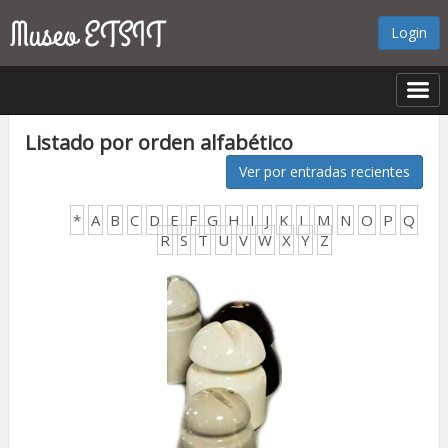
Login
Listado por orden alfabético
Ver por entradas recientes
*
A
B
C
D
E
F
G
H
I
J
K
L
M
N
O
P
Q
R
S
T
U
V
W
X
Y
Z