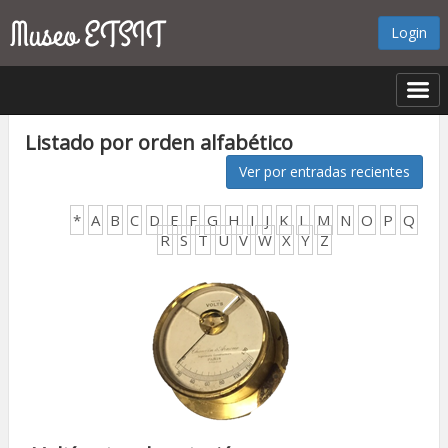
Login
Listado por orden alfabético
Ver por entradas recientes
*
A
B
C
D
E
F
G
H
I
J
K
L
M
N
O
P
Q
R
S
T
U
V
W
X
Y
Z